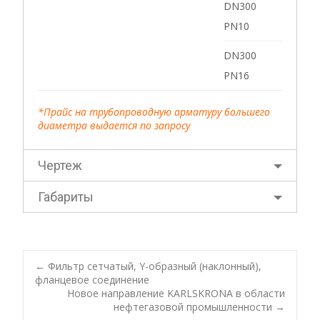
DN300
PN10
DN300
PN16
*Прайс на трубопроводную арматуру большего
диаметра выдается по запросу
Чертеж
Габариты
←
Фильтр сетчатый, Y-образный (наклонный),
фланцевое соединение
Post navigation
Новое направление KARLSKRONA в области
нефтегазовой промышленности
→