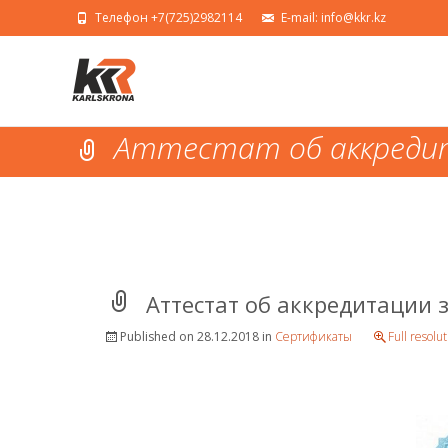
Телефон +7(725)2982114
E-mail: info@kkr.kz
Аттестат об аккреди
Аттестат об аккредитации 
Published on
28.12.2018
in
Сертификаты
Full resolu