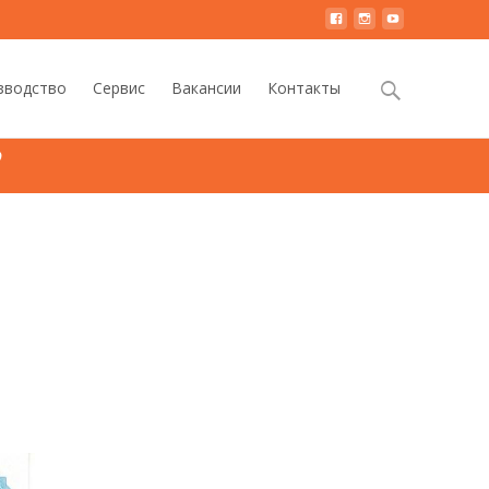
Найти:
зводство
Сервис
Вакансии
Контакты
2
>
Аттестат об аккредитации заводской лаборатории2