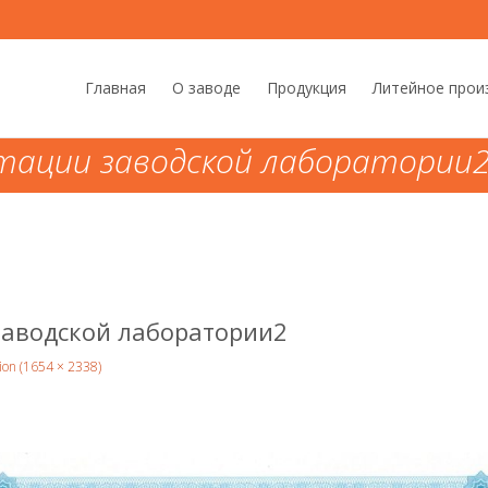
Skip to content
Главная
О заводе
Продукция
Литейное прои
тации заводской лаборатории
KARLSKRONA LC AB
>
Сертификаты
заводской лаборатории2
tion (1654 × 2338)